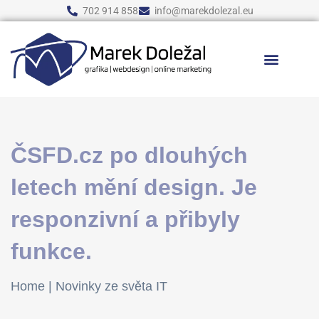
702 914 858
info@marekdolezal.eu
ČSFD.cz po dlouhých
letech mění design. Je
responzivní a přibyly
funkce.
Home
|
Novinky ze světa IT