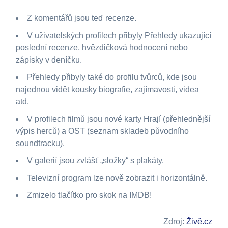
Z komentářů jsou teď recenze.
V uživatelských profilech přibyly Přehledy ukazující
poslední recenze, hvězdičková hodnocení nebo
zápisky v deníčku.
Přehledy přibyly také do profilu tvůrců, kde jsou
najednou vidět kousky biografie, zajímavosti, videa
atd.
V profilech filmů jsou nové karty Hrají (přehlednější
výpis herců) a OST (seznam skladeb původního
soundtracku).
V galerií jsou zvlášť „složky“ s plakáty.
Televizní program lze nově zobrazit i horizontálně.
Zmizelo tlačítko pro skok na IMDB!
Zdroj:
Živě.cz