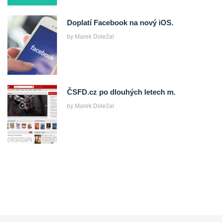
Doplatí Facebook na nový iOS.
by
Marek Doležal
ČSFD.cz po dlouhých letech m.
by
Marek Doležal