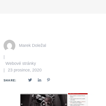
Marek Doležal
|
Webové stránky
|
23 prosince, 2020
SHARE: